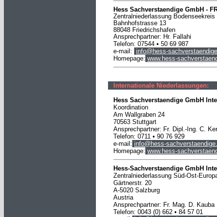
Hess Sachverstaendige
GmbH
-
F
Zentralniederlassung Bodenseekreis
Bahnhofstrasse 13
88048 Friedrichshafen
Ansprechpartner: Hr. Fallahi
Telefon: 07544 • 50 69 987
e-mail:
info@hess-sachverstaendige
Homepage:
www.hess-sachverstaend
Internationale Niederlassungen:
Hess Sachverstaendige GmbH Inte
Koordination
Am Wallgraben 24
70563 Stuttgart
Ansprechpartner: Fr. Dipl.-Ing. C. Ke
Telefon: 0711 • 90 76 929
e-mail:
info@hess-sachverstaendige
Homepage:
www.hess-sachverstaend
Hess-Sachverstaendige GmbH Inte
Zentralniederlassung Süd-Ost-Europ
Gärtnerstr. 20
A-5020 Salzburg
Austria
Ansprechpartner: Fr. Mag. D. Kauba
Telefon: 0043 (0) 662 • 84 57 01