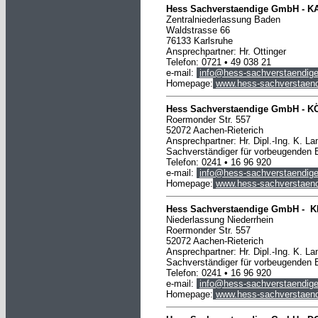
Hess Sachverstaendige GmbH -
K
Zentralniederlassung Baden
Waldstrasse 66
76133 Karlsruhe
Ansprechpartner: Hr. Ottinger
Telefon: 0721 • 49 038 21
e-mail:
info@hess-sachverstaendige
Homepage:
www.hess-sachverstaend
Hess Sachverstaendige
GmbH
-
K
Roermonder Str. 557
52072 Aachen-Rieterich
Ansprechpartner: Hr. Dipl.-Ing. K. L
Sachverständiger für vorbeugenden 
Telefon:
0241
• 16 96 920
e-mail:
info@hess-sachverstaendige
Homepage:
www.hess-sachverstaend
Hess Sachverstaendige GmbH -
K
Niederlassung Niederrhein
Roermonder Str. 557
52072 Aachen-Rieterich
Ansprechpartner: Hr. Dipl.-Ing. K. L
Sachverständiger für vorbeugenden 
Telefon:
0241
• 16 96 920
e-mail:
info@hess-sachverstaendige
Homepage:
www.hess-sachverstaend