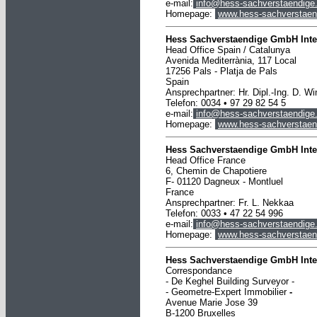
e-mail:
info@hess-sachverstaendige
Homepage:
www.hess-sachverstaen
Hess Sachverstaendige GmbH Inte
Head Office Spain / Catalunya
Avenida Mediterrània, 117 Local
17256 Pals - Platja de Pals
Spain
Ansprechpartner: Hr. Dipl.-Ing. D. Wi
Telefon: 0034 •
97 29 82 54 5
e-mail:
info@hess-sachverstaendige
Homepage:
www.hess-sachverstaen
Hess Sachverstaendige GmbH Inte
Head Office France
6, Chemin de Chapotiere
F- 01120 Dagneux - Montluel
France
Ansprechpartner: Fr. L. Nekkaa
Telefon: 0033 • 47 22 54 996
e-mail:
info@hess-sachverstaendige
Homepage:
www.hess-sachverstaen
Hess Sachverstaendige GmbH Inte
Correspondance
- De Keghel Building Surveyor -
-
Geometre-Expert Immobilier
-
Avenue Marie Jose 39
B-1200 Bruxelles