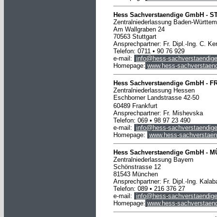
Hess Sachverstaendige GmbH -
S
Zentralniederlassung Baden-Württem
Am Wallgraben 24
70563 Stuttgart
Ansprechpartner: Fr. Dipl.-Ing. C. Ke
Telefon: 0711 • 90 76 929
e-mail:
info@hess-sachverstaendige
Homepage:
www.hess-sachverstaend
Hess Sachverstaendige GmbH -
F
Zentralniederlassung Hessen
Eschborner Landstrasse 42-50
60489 Frankfurt
Ansprechpartner: Fr.
Mishevska
Telefon:
069
•
98 97 23 490
e-mail:
info@hess-sachverstaendige
Homepage:
www.hess-sachverstaen
Hess Sachverstaendige GmbH -
M
Zentralniederlassung Bayern
Schönstrasse 12
81543 München
Ansprechpartner: Fr. Dipl.-Ing. Kalab
Telefon: 089 • 216 376 27
e-mail:
info@hess-sachverstaendige
Homepage:
www.hess-sachverstaend