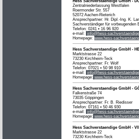
Hess Sachverstaendige GmbH -
D
Zentralniederlassung Westfalen
Roermonder Str. 557
52072 Aachen-Rieterich
Ansprechpartner: Hr. Dipl.-Ing. K. L
Sachverständiger für vorbeugenden 
Telefon:
0241
• 16 96 920
e-mail:
info@hess-sachverstaendige
Homepage:
www.hess-sachverstaend
Hess Sachverstaendige GmbH -
H
Marktstrasse 22
73230 Kirchheim-Teck
Ansprechpartner: Fr. Wolf
Telefon: 07021 • 50 98 910
e-mail:
info@hess-sachverstaendige
Homepage:
www.hess-sachverstaend
Hess Sachverstaendige
GmbH
-
G
Falkenstraße 74
73035 Göppingen
Ansprechpartner: Fr. B. Riedisser
Telefon: 07161 • 50 46 930
e-mail:
info@hess-sachverstaendige
Homepage:
www.hess-sachverstaend
Hess Sachverstaendige
GmbH
-
V
Marktstrasse 22
73230 Kirchheim-Teck