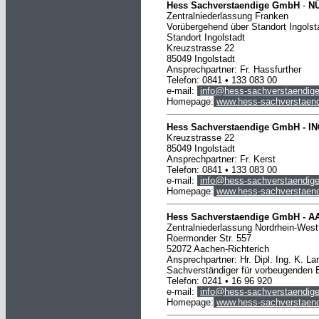
Hess Sachverstaendige GmbH
-
N
Zentralniederlassung Franken
Vorübergehend über Standort Ingolsta
Standort Ingolstadt
Kreuzstrasse 22
85049 Ingolstadt
Ansprechpartner: Fr. Hassfurther
Telefon: 0841 • 133 083 00
e-mail:
info@hess-sachverstaendige
Homepage:
www.hess-sachverstaend
Hess Sachverstaendige GmbH -
I
Kreuzstrasse 22
85049 Ingolstadt
Ansprechpartner: Fr. Kerst
Telefon: 0841 • 133 083 00
e-mail:
info@hess-sachverstaendige
Homepage:
www.hess-sachverstaend
Hess Sachverstaendige GmbH -
A
Zentralniederlassung Nordrhein-West
Roermonder Str. 557
52072 Aachen-Richterich
Ansprechpartner: Hr. Dipl. Ing. K. L
Sachverständiger für vorbeugenden 
Telefon: 0241 • 16 96 920
e-mail:
info@hess-sachverstaendige
Homepage:
www.hess-sachverstaend