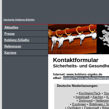
S
tartseite Koblenz-SiGeKo
Aktuelles
Presse
Koblenz-SiGeKo
Referenzen
Karriere
Kontaktformular
Sicherheits- und Gesundh
Internet: www.koblenz-sigeko.de
eMail:
sigeko@hess-sachverstaendig
Deutsche Niederlassungen:
•
Kirchheim/Teck
•
Stu
•
Ingolstadt
•
Aachen
•
K
•
Dortmund
•
Heilbronn
•
Esslingen
•
Böblingen / S
•
Ostfildern
•
Filderstadt
•
Bibe