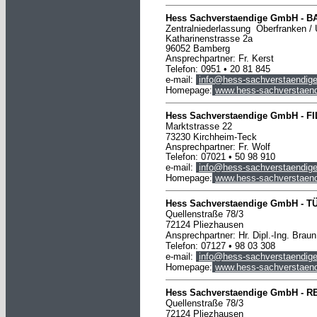
Hess Sachverstaendige GmbH -
B
Zentralniederlassung Oberfranken / 
Katharinenstrasse 2a
96052 Bamberg
Ansprechpartner: Fr. Kerst
Telefon: 0951 • 20 81 845
e-mail:
info@hess-sachverstaendige
Homepage:
www.hess-sachverstaend
Hess Sachverstaendige
GmbH
-
F
Marktstrasse 22
73230 Kirchheim-Teck
Ansprechpartner: Fr. Wolf
Telefon: 07021 • 50 98 910
e-mail:
info@hess-sachverstaendige
Homepage:
www.hess-sachverstaend
Hess Sachverstaendige
GmbH
-
T
Quellenstraße 78/3
72124 Pliezhausen
Ansprechpartner: Hr. Dipl.-Ing. Braun
Telefon: 07127 • 98 03 308
e-mail:
info@hess-sachverstaendige
Homepage:
www.hess-sachverstaend
Hess Sachverstaendige GmbH -
R
Quellenstraße 78/3
72124 Pliezhausen